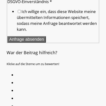
E-
DSGVO-Einverständnis
*
Mail
Ich willige ein, dass diese Website meine
Wie
übermittelten Informationen speichert,
Firma?
sodass meine Anfrage beantwortet werden
kann.
Anfrage absenden
War der Beitrag hilfreich?
Klicke auf die Sterne um zu bewerten!